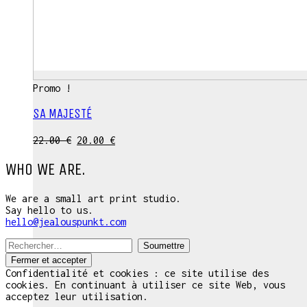
Promo !
SA MAJESTÉ
Le
Le
22.00
€
20.00
€
prix
prix
initial
actuel
WHO WE ARE.
était :
est :
22.00 €.
20.00 €.
We are a small art print studio.
Say hello to us.
hello@jealouspunkt.com
Recherche:
Confidentialité et cookies : ce site utilise des
cookies. En continuant à utiliser ce site Web, vous
acceptez leur utilisation.