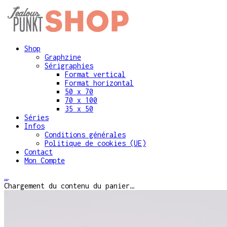
Shop
Graphzine
Sérigraphies
Format vertical
Format horizontal
50 x 70
70 x 100
35 x 50
Séries
Infos
Conditions générales
Politique de cookies (UE)
Contact
Mon Compte
…
Chargement du contenu du panier…