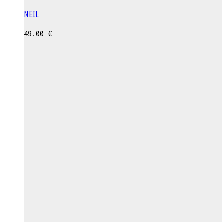
NEIL
49.00
€