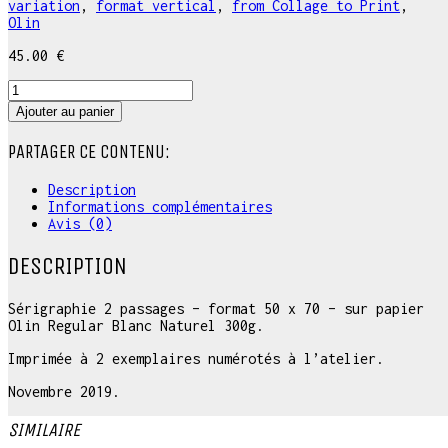
variation
,
format vertical
,
from Collage to Print
,
Olin
45.00
€
quantité
de
Ajouter au panier
Engine
black
PARTAGER CE CONTENU:
to
pink
Description
Informations complémentaires
Avis (0)
DESCRIPTION
Sérigraphie 2 passages – format 50 x 70 – sur papier
Olin Regular Blanc Naturel 300g.
Imprimée à 2 exemplaires numérotés à l’atelier.
Novembre 2019.
SIMILAIRE